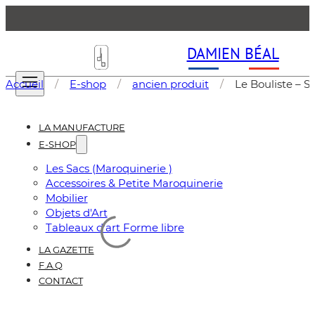
DAMIEN BÉAL
Accueil
/
E-shop
/
ancien produit
/
Le Bouliste – 
LA MANUFACTURE
E-SHOP
Les Sacs (Maroquinerie )
Accessoires & Petite Maroquinerie
Mobilier
Objets d'Art
Tableaux d'art Forme libre
LA GAZETTE
F.A.Q
CONTACT