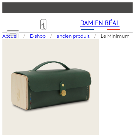
DAMIEN BÉAL
Accueil
/
E-shop
/
ancien produit
/
Le Minimum
LA MANUFACTURE
E-SHOP
Les Sacs (Maroquinerie )
Accessoires & Petite Maroquinerie
Mobilier
Objets d'Art
Tableaux d'art Forme libre
LA GAZETTE
F.A.Q
CONTACT