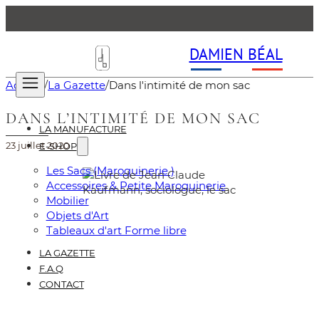
DAMIEN BÉAL
Accueil
/
La Gazette
/
Dans l'intimité de mon sac
DANS L’INTIMITÉ DE MON SAC
LA MANUFACTURE
23 juillet 2020
E-SHOP
Les Sacs (Maroquinerie )
Accessoires & Petite Maroquinerie
Mobilier
Objets d'Art
Tableaux d'art Forme libre
LA GAZETTE
F.A.Q
CONTACT