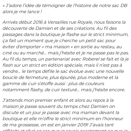
« J’adore l’idée de témoigner de l’histoire de notre sac DB
alors je me lance !
Arrivés début 2016 à Versailles rue Royale, nous faisons la
découverte de Damien et de ses créations. Au fil des
passages dans la boutique je flashe sur le strict minimum,
ça fait un moment que je cherche un petit sac pour
éviter d’emporter « ma maison » en sortie au restau, au
ciné ou au marché… mais j’hésite et je ne passe pas le pas.
Au fil du temps, un partenariat avec Roberel se fait et là je
flash sur un strict en édition spéciale, mais il n’est pas à
vendre… le temps défile le sac évolue avec une nouvelle
boucle de fermeture, plus épurée, plus moderne et la
gamme de cuir s’étoffe aussi : plus de couleurs
notamment flashy, de cuir texturé… mais j’hésite encore.
J’attends mon premier enfant et alors au repos à la
maison je passe souvent du temps chez Damien on
discute et un jour je passe avec ma maman devant la
boutique et elle m’offre le strict minimum en l’honneur
de ma grossesse, on est en janvier 2019! J’avais tant
réfléchi et rêvé ce sac que je savais exactement ce que je