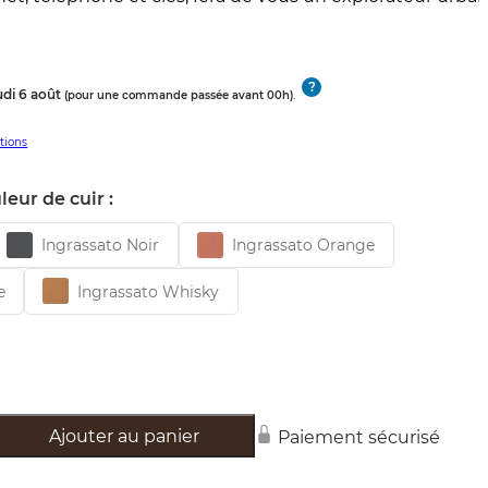
?
udi 6 août
.
(pour une commande passée avant 00h)
itions
leur de cuir :
Ingrassato Noir
Ingrassato Orange
e
Ingrassato Whisky
Ajouter au panier
Paiement sécurisé