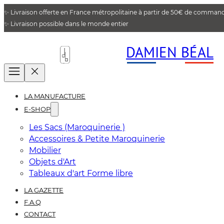
✨ Livraison offerte en France métropolitaine à partir de 50€ de comman
✨ Livraison possible dans le monde entier
DAMIEN BÉAL
LA MANUFACTURE
E-SHOP
Les Sacs (Maroquinerie )
Accessoires & Petite Maroquinerie
Mobilier
Objets d'Art
Tableaux d'art Forme libre
LA GAZETTE
F.A.Q
CONTACT