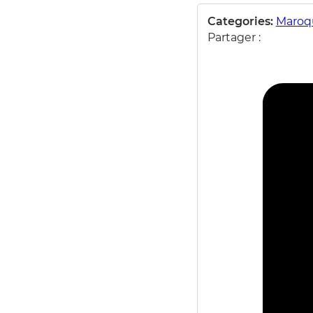
Globe
Categories:
Maroq
Trotteur
Partager :
–
Sac
Bandoulière
à
Couvercle
Coulissant