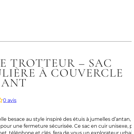
E TROTTEUR – SAC
LIÈRE À COUVERCLE
SANT
0
avis
le besace au style inspiré des étuis à jumelles d’antan,
 pour une fermeture sécurisée. Ce sac en cuir unisexe, pa
net, téléphone et clés, fera de vous un explorateur urbai