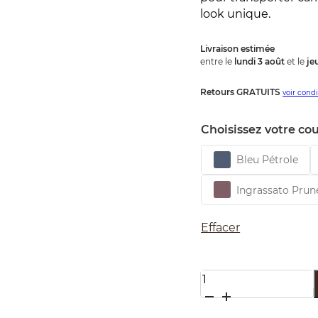
look unique.
Livraison estimée
entre le
lundi 3 août
et le
je
Retours GRATUITS
voir cond
Choisissez votre cou
Bleu Pétrole
Ingrassato Prun
Effacer
quantité
de
Le