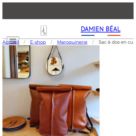
DAMIEN BÉAL
Accueil
/
E-shop
/
Maroquinerie
/
Sac à dos en cui
LA MANUFACTURE
E-SHOP
Les Sacs (Maroquinerie )
Accessoires & Petite Maroquinerie
Mobilier
Objets d'Art
Tableaux d'art Forme libre
LA GAZETTE
F.A.Q
CONTACT