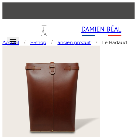
DAMIEN BÉAL
Accueil
/
E-shop
/
ancien produit
/
Le Badaud
LA MANUFACTURE
E-SHOP
Les Sacs (Maroquinerie )
Accessoires & Petite Maroquinerie
Mobilier
Objets d'Art
Tableaux d'art Forme libre
LA GAZETTE
F.A.Q
CONTACT