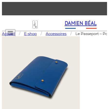
DAMIEN BÉAL
Accueil
/
E-shop
/
Accessoires
/
Le Passeport – Po
LA MANUFACTURE
E-SHOP
Les Sacs (Maroquinerie )
Accessoires & Petite Maroquinerie
Mobilier
Objets d'Art
Tableaux d'art Forme libre
LA GAZETTE
F.A.Q
CONTACT