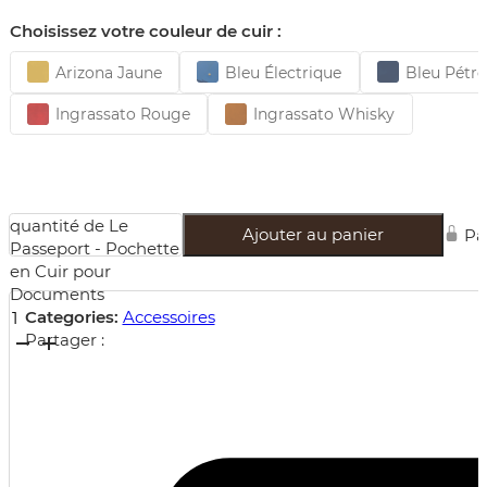
Choisissez votre couleur de cuir :
Arizona Jaune
Bleu Électrique
Bleu Pétro
Ingrassato Rouge
Ingrassato Whisky
quantité de Le
Ajouter au panier
Pa
Passeport - Pochette
en Cuir pour
Documents
Categories:
Accessoires
Partager :