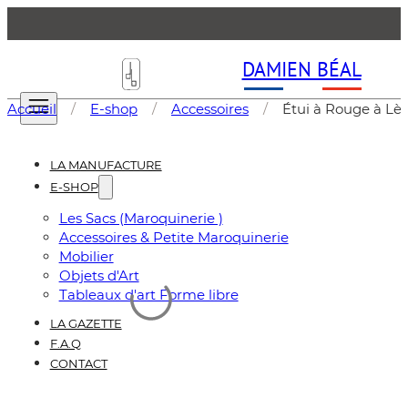
DAMIEN BÉAL
Accueil
/
E-shop
/
Accessoires
/
Étui à Rouge à Lèv
LA MANUFACTURE
E-SHOP
Les Sacs (Maroquinerie )
Accessoires & Petite Maroquinerie
Mobilier
Objets d'Art
Tableaux d'art Forme libre
LA GAZETTE
F.A.Q
CONTACT