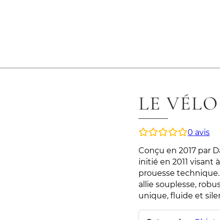
LE VÉLO
0
avis
Conçu en 2017 par Da
initié en 2011 visan
prouesse technique. R
allie souplesse, rob
unique, fluide et sil