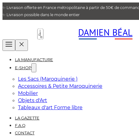
✨ Livraison offerte en France métropolitaine à partir de 50€ de comman
✨ Livraison possible dans le monde entier
DAMIEN BÉAL
LA MANUFACTURE
E-SHOP
Les Sacs (Maroquinerie )
Accessoires & Petite Maroquinerie
Mobilier
Objets d'Art
Tableaux d'art Forme libre
LA GAZETTE
F.A.Q
CONTACT